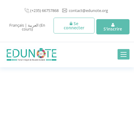
(+235) 66757868
contact@edunote.org
Se
Français
|
العربية (En
connecter
S'inscrire
cours)
Toggle
naviga